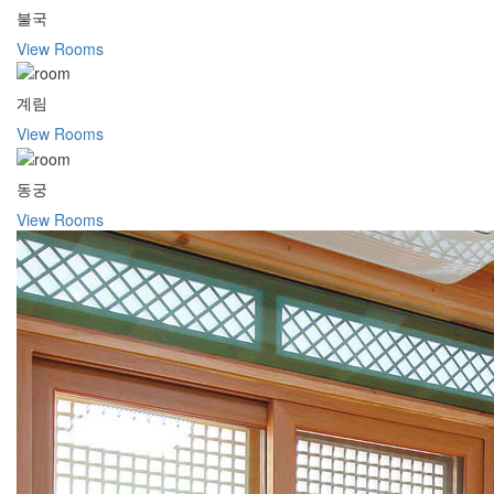
불국
View Rooms
계림
View Rooms
동궁
View Rooms